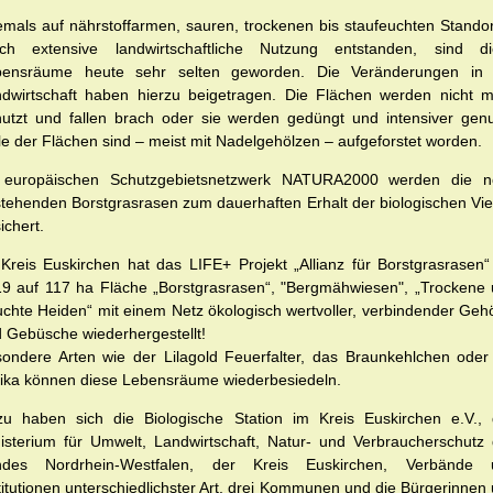
mals auf nährstoffarmen, sauren, trockenen bis staufeuchten Stando
rch extensive landwirtschaftliche Nutzung entstanden, sind di
bensräume heute sehr selten geworden. Die Veränderungen in 
dwirtschaft haben hierzu beigetragen. Die Flächen werden nicht 
utzt und fallen brach oder sie werden gedüngt und intensiver genu
le der Flächen sind – meist mit Nadelgehölzen – aufgeforstet worden.
 europäischen Schutzgebietsnetzwerk NATURA2000 werden die n
tehenden Borstgrasrasen zum dauerhaften Erhalt der biologischen Viel
ichert.
Kreis Euskirchen hat das LIFE+ Projekt „Allianz für Borstgrasrasen“
9 auf 117 ha Fläche „Borstgrasrasen“, "Bergmähwiesen", „Trockene
chte Heiden“ mit einem Netz ökologisch wertvoller, verbindender Geh
 Gebüsche wiederhergestellt!
ondere Arten wie der Lilagold Feuerfalter, das Braunkehlchen oder
ika können diese Lebensräume wiederbesiedeln.
u haben sich die Biologische Station im Kreis Euskirchen e.V.,
isterium für Umwelt, Landwirtschaft, Natur- und Verbraucherschutz
ndes Nordrhein-Westfalen, der Kreis Euskirchen, Verbände 
titutionen unterschiedlichster Art, drei Kommunen und die Bürgerinnen