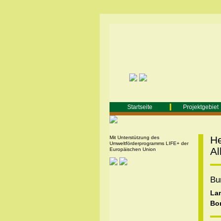
Startseite
Projektgebiet
He
Mit Unterstützung des
Umweltförderprogramms LIFE+ der
Al
Europäischen Union
Bun
Lan
Bor