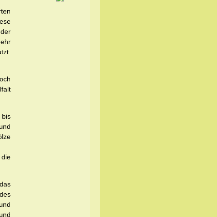
rten
ese
der
mehr
tzt.
och
falt
 bis
 und
ölze
 die
 das
 des
und
 und