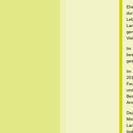
Ehe
du
Le
Lan
gen
Vie
Im
bes
ges
Im 
201
Feu
und
Bes
Arn
Daz
Min
La
Ins