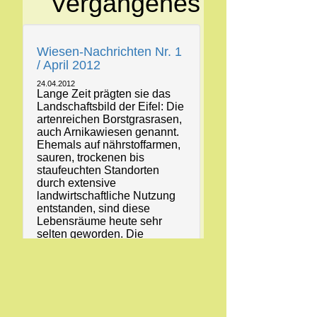
Vergangenes
Wiesen-Nachrichten Nr. 1
/ April 2012
24.04.2012
Lange Zeit prägten sie das
Landschaftsbild der Eifel: Die
artenreichen Borstgrasrasen,
auch Arnikawiesen genannt.
Ehemals auf nährstoffarmen,
sauren, trockenen bis
staufeuchten Standorten
durch extensive
landwirtschaftliche Nutzung
entstanden, sind diese
Lebensräume heute sehr
selten geworden. Die
Veränderungen in der
Landwirtschaft haben hierzu
beigetragen. Die Flächen
werden nicht mehr genutzt
und fallen brach oder sie
werden gedüngt und