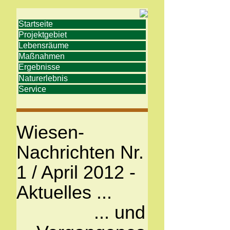
Startseite
Projektgebiet
Lebensräume
Maßnahmen
Ergebnisse
Naturerlebnis
Service
Wiesen-
Nachrichten Nr.
1 / April 2012 -
Aktuelles ...
... und